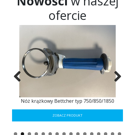
Nowości
w naszej
bezpieczeństwo Pana/Pani danych osobowych, przysługuje Panu/Pani
prawo złożenia skargi do Prezesa Urzędu Ochrony Danych Osobowych.
ofercie
Previous
Next
ER
Nóż krążkowy Bettcher typ 750/850/1850
ZOBACZ PRODUKT