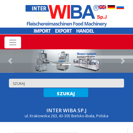
Previous
Nex
INTER WIBA SP.J
ul. Krakowska 263, 43-305 Bielsko-Biała, Polska