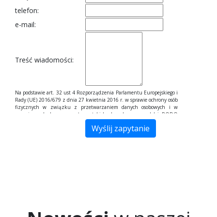
telefon:
e-mail:
Treść wiadomości:
Na podstawie art. 32 ust 4 Rozporządzenia Parlamentu Europejskiego i
Rady (UE) 2016/679 z dnia 27 kwietnia 2016 r. w sprawie ochrony osób
fizycznych w związku z przetwarzaniem danych osobowych i w
sprawie swobodnego przepływu takich danych, zwane dalej RODO
Państwa dane przetwarzane są tylko do celów kontaktowych i nie będą
udostępniane innym podmiotom niż upoważnionym na podstawie
przepisów prawa. Dane będą przetwarzane tylko i wyłącznie do
momentu zrealizowania celu, dla którego zostały zebrane.
Administratorem podanych przez Panią/Pana danych osobowych za
pomocą formularza kontaktowego jest Firma "Inter WIBA Sp. J. Andrzej
Wiewióra-Barabach Wiesława Wiewióra-Barabach" z siedzibą w Bielsku-
Białej, ul. Krakowska 263, 43-305 Bielsko-Biała. Wybierając drogę
kontaktu z nami za pomocą formularza kontaktowego, jednocześnie
wyraża Pani/Pan zgodę na przetwarzanie swoich danych osobowych
takich jak: imię, nazwisko, nazwa firmy, adres mailowy i telefon. Ma
Pan/Pani prawo dostępu do swoich danych osobowych, ich
sprostowania, usunięcia lub ograniczenia przetwarzania, a także
wniesienia sprzeciwu wobec przetwarzania. Jeśli ktoś naruszy