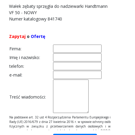
Wałek zębaty sprzęgła do nadziewarki Handtmann
VF 50 - NOWY
Numer katalogowy 841740
Zapytaj
o
Ofertę
Firma:
Imię i nazwisko:
telefon:
e-mail:
Treść wiadomości:
Na podstawie art. 32 ust 4 Rozporządzenia Parlamentu Europejskiego i
Rady (UE) 2016/679 z dnia 27 kwietnia 2016 r. w sprawie ochrony osób
fizycznych w związku z przetwarzaniem danych osobowych i w
sprawie swobodnego przepływu takich danych, zwane dalej RODO