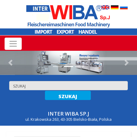
Previous
Nex
INTER WIBA SP.J
ul. Krakowska 263, 43-305 Bielsko-Biała, Polska