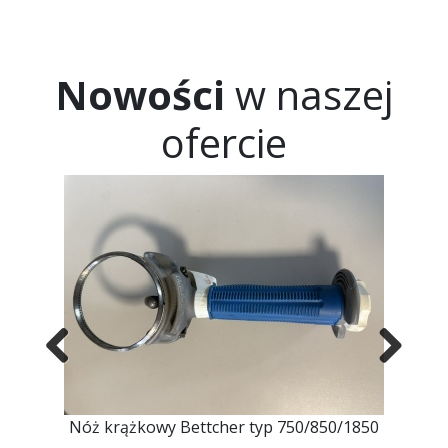
kontaktu z nami za pomocą formularza kontaktowego, jednocześnie
wyraża Pani/Pan zgodę na przetwarzanie swoich danych osobowych
takich jak: imię, nazwisko, nazwa firmy, adres mailowy i telefon. Ma
Pan/Pani prawo dostępu do swoich danych osobowych, ich
Nowości
w naszej
sprostowania, usunięcia lub ograniczenia przetwarzania, a także
wniesienia sprzeciwu wobec przetwarzania. Jeśli ktoś naruszy
bezpieczeństwo Pana/Pani danych osobowych, przysługuje Panu/Pani
prawo złożenia skargi do Prezesa Urzędu Ochrony Danych Osobowych.
ofercie
Previous
Next
ER
Nóż krążkowy Bettcher typ 750/850/1850