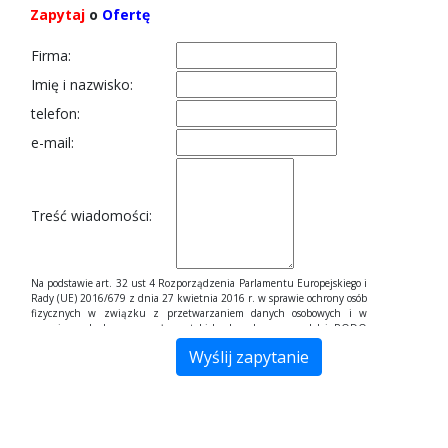
Zapytaj
o
Ofertę
Firma:
Imię i nazwisko:
telefon:
e-mail:
Treść wiadomości:
Na podstawie art. 32 ust 4 Rozporządzenia Parlamentu Europejskiego i
Rady (UE) 2016/679 z dnia 27 kwietnia 2016 r. w sprawie ochrony osób
fizycznych w związku z przetwarzaniem danych osobowych i w
sprawie swobodnego przepływu takich danych, zwane dalej RODO
Państwa dane przetwarzane są tylko do celów kontaktowych i nie będą
udostępniane innym podmiotom niż upoważnionym na podstawie
przepisów prawa. Dane będą przetwarzane tylko i wyłącznie do
momentu zrealizowania celu, dla którego zostały zebrane.
Administratorem podanych przez Panią/Pana danych osobowych za
pomocą formularza kontaktowego jest Firma "Inter WIBA Sp. J. Andrzej
Wiewióra-Barabach Wiesława Wiewióra-Barabach" z siedzibą w Bielsku-
Białej, ul. Krakowska 263, 43-305 Bielsko-Biała. Wybierając drogę