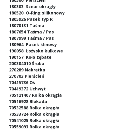
160500 Pierścień
180303 Sznur okragły
180520 O-Ring silikonowy
1805926 Pasek typ R
18070131 Taśma
1807654 Taśma / Pas
1807999 Taśma / Pas
180964 Pasek klinowy
190058 Łożysko kulkowe
190157 Koło zębate
200304010 Śruba
270289 Nakrętka
270703 Pierścień
70415736 Oś
70419372 Uchwyt
705121407 Rolka okrągła
70516928 Blokada
70532588 Rolka okrągła
70533724 Rolka okrągła
70541025 Rolka okrągła
70559093 Rolka okrągła