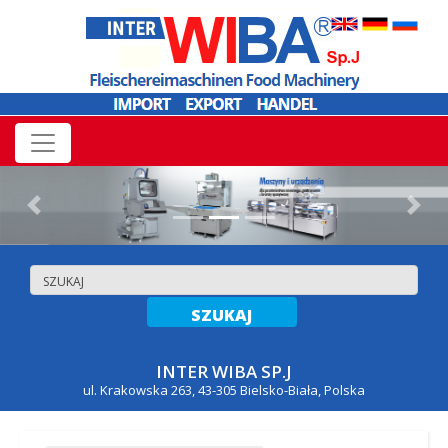
Previous
Nex
INTER WIBA SP.J
ul. Krakowska 263, 43-305 Bielsko-Biała, Polska