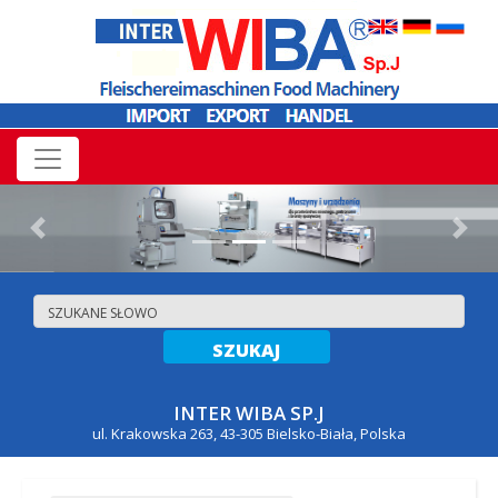
Previous
Nex
INTER WIBA SP.J
ul. Krakowska 263, 43-305 Bielsko-Biała, Polska