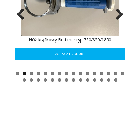
Previous
Next
ER
Nóż krążkowy Bettcher typ 750/850/1850
ZOBACZ PRODUKT