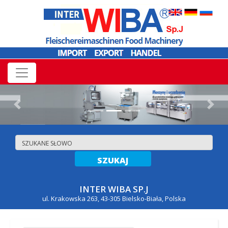
Previous
Nex
INTER WIBA SP.J
ul. Krakowska 263, 43-305 Bielsko-Biała, Polska