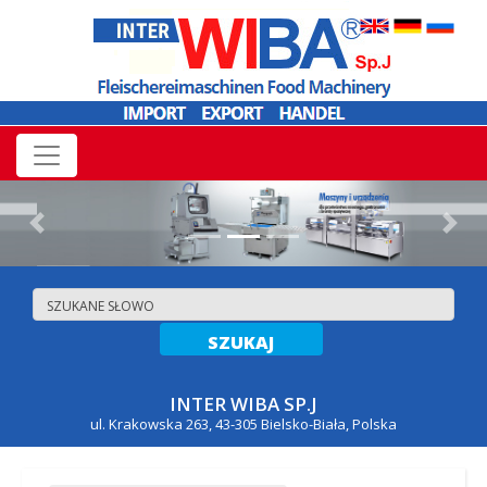
Previous
Nex
INTER WIBA SP.J
ul. Krakowska 263, 43-305 Bielsko-Biała, Polska