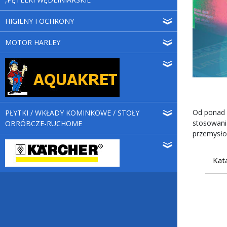
HIGIENY I OCHRONY
MOTOR HARLEY
Od ponad 
PŁYTKI / WKŁADY KOMINKOWE / STOŁY
stosowani
OBRÓBCZE-RUCHOME
przemysłow
Kata