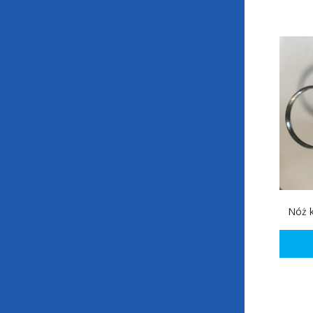
TREIF - CZĘŚCI ZAMIENNE DO TREIF
Nóż k
DIVIDER ORBITAL 400+
ZOBACZ PRODUKT