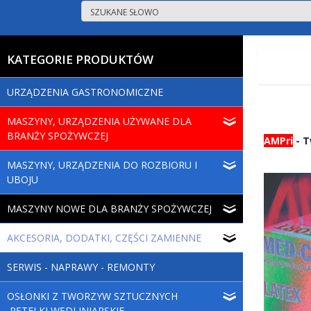
KATEGORIE PRODUKTÓW
URZĄDZENIA GASTRONOMICZNE
MASZYNY, URZĄDZENIA UŻYWANE DLA
BRANŻY SPOŻYWCZEJ
AMPri
- T
MASZYNY, URZĄDZENIA DO ROZBIORU I
UBOJU
MASZYNY NOWE DLA BRANŻY SPOŻYWCZEJ
AKCESORIA, DODATKI, CZĘŚCI ZAMIENNE
SERWIS - NAPRAWY - REMONTY
OSŁONKI Z TWORZYW SZTUCZNYCH
,PĘTELKI WĘDLINIARSKIE