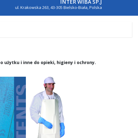
INTER WIBA SP.J
ul. Krakowska 263, 43-305 Bielsko-Biała, Polska
użytku i inne do opieki, higieny i ochrony.