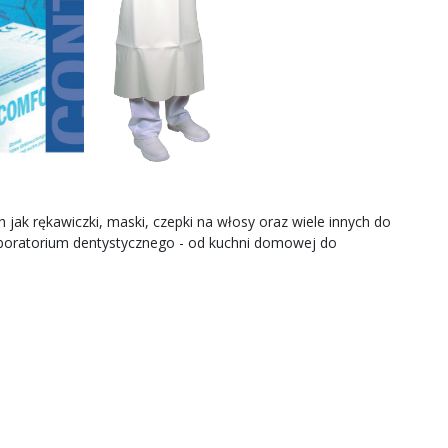
h jak
rękawiczki
, maski,
czepki
na
włosy oraz
wiele innych
do
boratorium
dentystycznego
-
od
kuchni
domowej do