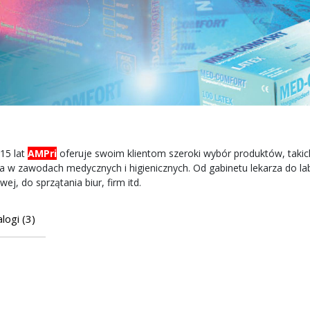
15 lat
AMPri
oferuje
swoim klientom
szeroki wybór
produktów, takic
a
w
zawodach medycznych
i higienicznych.
Od
gabinetu lekarza
do la
ej, do sprzątania biur, firm itd.
logi (3)