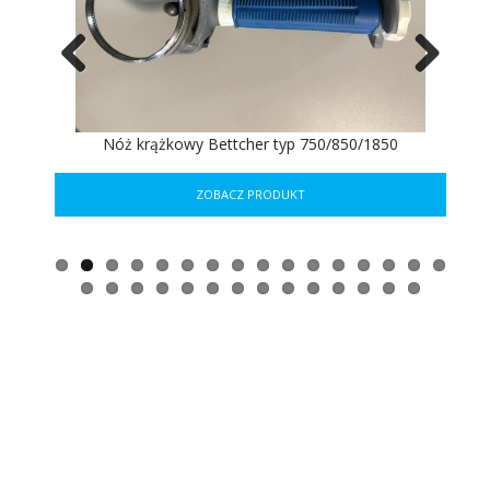
Previous
Next
ER
Nóż krążkowy Bettcher typ 750/850/1850
ZOBACZ PRODUKT