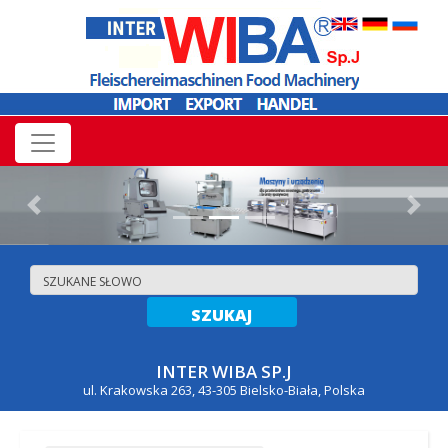
Previous
Nex
INTER WIBA SP.J
ul. Krakowska 263, 43-305 Bielsko-Biała, Polska