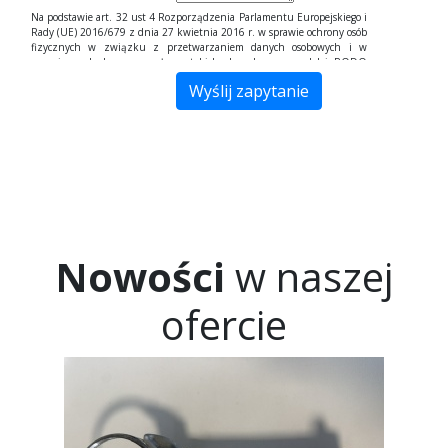
Na podstawie art. 32 ust 4 Rozporządzenia Parlamentu Europejskiego i
Rady (UE) 2016/679 z dnia 27 kwietnia 2016 r. w sprawie ochrony osób
fizycznych w związku z przetwarzaniem danych osobowych i w
sprawie swobodnego przepływu takich danych, zwane dalej RODO
Państwa dane przetwarzane są tylko do celów kontaktowych i nie będą
udostępniane innym podmiotom niż upoważnionym na podstawie
przepisów prawa. Dane będą przetwarzane tylko i wyłącznie do
momentu zrealizowania celu, dla którego zostały zebrane.
Administratorem podanych przez Panią/Pana danych osobowych za
pomocą formularza kontaktowego jest Firma "Inter WIBA Sp. J. Andrzej
Wiewióra-Barabach Wiesława Wiewióra-Barabach" z siedzibą w Bielsku-
Białej, ul. Krakowska 263, 43-305 Bielsko-Biała. Wybierając drogę
kontaktu z nami za pomocą formularza kontaktowego, jednocześnie
wyraża Pani/Pan zgodę na przetwarzanie swoich danych osobowych
takich jak: imię, nazwisko, nazwa firmy, adres mailowy i telefon. Ma
Pan/Pani prawo dostępu do swoich danych osobowych, ich
Nowości
w naszej
sprostowania, usunięcia lub ograniczenia przetwarzania, a także
wniesienia sprzeciwu wobec przetwarzania. Jeśli ktoś naruszy
bezpieczeństwo Pana/Pani danych osobowych, przysługuje Panu/Pani
prawo złożenia skargi do Prezesa Urzędu Ochrony Danych Osobowych.
ofercie