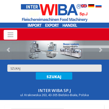
Previous
Nex
INTER WIBA SP.J
ul. Krakowska 263, 43-305 Bielsko-Biała, Polska