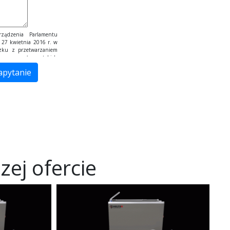
ządzenia Parlamentu
 27 kwietnia 2016 r. w
ązku z przetwarzaniem
ego przepływu takich
zetwarzane są tylko do
ne innym podmiotom niż
ów prawa. Dane będą
zrealizowania celu, dla
torem podanych przez
ormularza kontaktowego
wióra-Barabach Wiesława
łej, ul. Krakowska 263,
ntaktu z nami za pomocą
raża Pani/Pan zgodę na
ch jak: imię, nazwisko,
n/Pani prawo dostępu do
ej ofercie
wania, usunięcia lub
sienia sprzeciwu wobec
eństwo Pana/Pani danych
żenia skargi do Prezesa