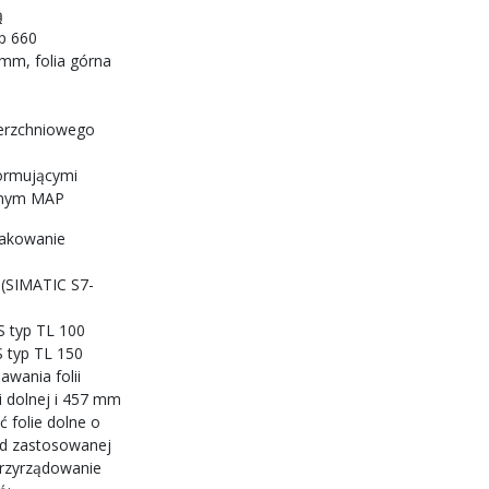
ą
p 660
3 mm, folia górna
ierzchniowego
formującymi
onnym MAP
pakowanie
(SIMATIC S7-
S typ TL 100
S typ TL 150
wania folii
i dolnej i 457 mm
ć folie dolne o
od zastosowanej
przyrządowanie