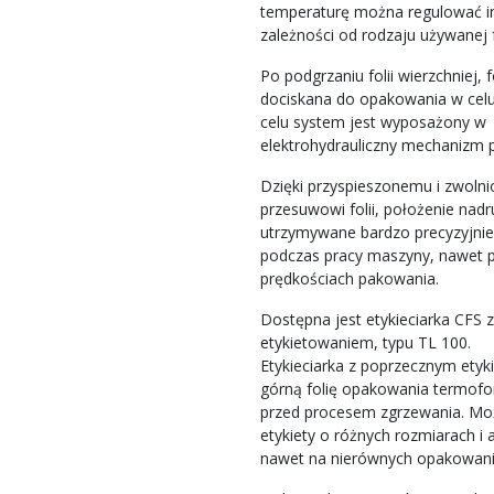
temperaturę można regulować i
zależności od rodzaju używanej fo
Po podgrzaniu folii wierzchniej, f
dociskana do opakowania w celu
celu system jest wyposażony w
elektrohydrauliczny mechanizm 
Dzięki przyspieszonemu i zwol
przesuwowi folii, położenie nadr
utrzymywane bardzo precyzyjni
podczas pracy maszyny, nawet p
prędkościach pakowania.
Dostępna jest etykieciarka CFS 
etykietowaniem, typu TL 100.
Etykieciarka z poprzecznym ety
górną folię opakowania termo
przed procesem zgrzewania. Mo
etykiety o różnych rozmiarach i 
nawet na nierównych opakowani