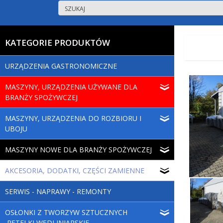
KATEGORIE PRODUKTÓW
URZĄDZENIA GASTRONOMICZNE
MASZYNY, URZĄDZENIA UŻYWANE DLA
BRANŻY SPOŻYWCZEJ
MASZYNY, URZĄDZENIA DO ROZBIORU I
UBOJU
MASZYNY NOWE DLA BRANŻY SPOŻYWCZEJ
AKCESORIA, DODATKI, CZĘŚCI ZAMIENNE
SERWIS - NAPRAWY - REMONTY
OSŁONKI Z TWORZYW SZTUCZNYCH
,PĘTELKI WĘDLINIARSKIE