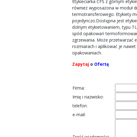
Etykieciarka CFS z górnym etyki
również wyposażona w moduł d
termotransferowego. Etykiety 
pojedynczo.Dostępna jest etykie
dolnym etykietowaniem, typu TL 
spód opakowań termoformowan
zgrzewania. Może przetwarzać e
rozmiarach i aplikować je nawet
opakowaniach.
Zapytaj
o
Ofertę
Firma:
Imię i nazwisko:
telefon:
e-mail:
Treść wiadomości: