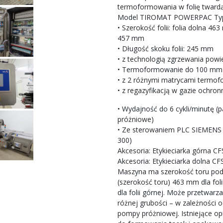
termoformowania w folię tward
Model TIROMAT POWERPAC Ty
• Szerokość folii: folia dolna 46
457 mm
• Długość skoku folii: 245 mm
• z technologią zgrzewania pow
• Termoformowanie do 100 mm
• z 2 różnymi matrycami termo
• z regazyfikacją w gazie ochr
• Wydajność do 6 cykli/minutę (
próżniowe)
• Ze sterowaniem PLC SIEMENS 
300)
Akcesoria: Etykieciarka górna CF
Akcesoria: Etykieciarka dolna CF
Maszyna ma szerokość toru poda
(szerokość toru) 463 mm dla foli
dla folii górnej. Może przetwarza
różnej grubości – w zależności 
pompy próżniowej. Istniejące o