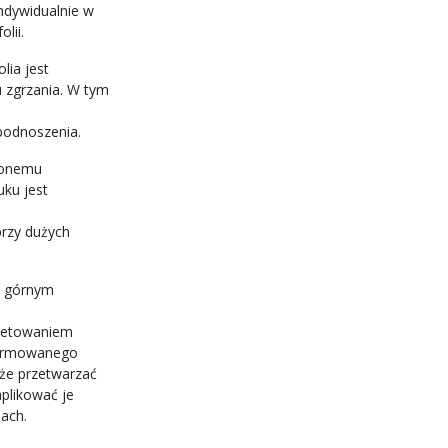
ndywidualnie w
lii.
olia jest
 zgrzania. W tym
podnoszenia.
nionemu
uku jest
e
rzy dużych
z górnym
kietowaniem
formowanego
że przetwarzać
aplikować je
ach.