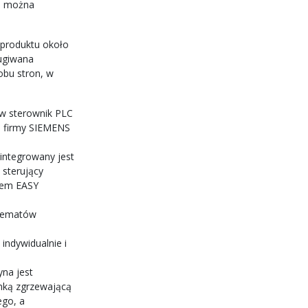
e można
produktu około
ugiwana
obu stron, w
 w sterownik PLC
) firmy SIEMENS
integrowany jest
 sterujący
tem EASY
chematów
indywidualnie i
na jest
amką zgrzewającą
ego, a