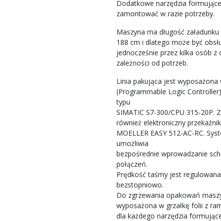
Dodatkowe narzędzia formując
zamontować w razie potrzeby.
Maszyna ma długość załadunku 
188 cm i dlatego może być obsł
jednocześnie przez kilka osób z 
zależności od potrzeb.
Linia pakująca jest wyposażona
(Programmable Logic Controller
typu
SIMATIC S7-300/CPU ​​315-20P. Z
również elektroniczny przekaźnik
MOELLER EASY 512-AC-RC. Sys
umożliwia
bezpośrednie wprowadzanie s
połączeń.
Prędkość taśmy jest regulowana 
bezstopniowo.
Do zgrzewania opakowań maszy
wyposażona w grzałkę folii z r
dla każdego narzędzia formując