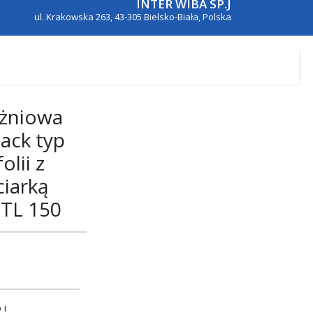
INTER WIBA SP.J
ul. Krakowska 263, 43-305 Bielsko-Biała, Polska
żniowa
ack typ
olii z
ciarką
 TL 150
 i