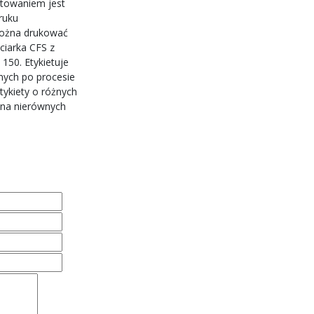
etowaniem jest
ruku
można drukować
ciarka CFS z
150. Etykietuje
ych po procesie
tykiety o różnych
 na nierównych