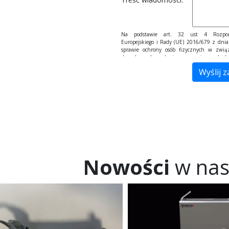
Na podstawie art. 32 ust 4 Rozpor
Europejskiego i Rady (UE) 2016/679 z dnia
sprawie ochrony osób fizycznych w zwi
danych osobowych i w sprawie swobodn
danych, zwane dalej RODO Państwa dane pr
celów kontaktowych i nie będą udostępnia
upoważnionym na podstawie przepis
przetwarzane tylko i wyłącznie do momentu 
którego zostały zebrane. Administra
Panią/Pana danych osobowych za pomocą f
jest Firma "Inter WIBA Sp. J. Andrzej Wie
Wiewióra-Barabach" z siedzibą w Bielsku-Bia
43-305 Bielsko-Biała. Wybierając drogę ko
formularza kontaktowego, jednocześnie wy
przetwarzanie swoich danych osobowych taki
nazwa firmy, adres mailowy i telefon. Ma Pa
Nowości
w nasz
swoich danych osobowych, ich sprosto
ograniczenia przetwarzania, a także wnie
przetwarzania. Jeśli ktoś naruszy bezpiecz
osobowych, przysługuje Panu/Pani prawo zło
Urzędu Ochrony Danych Osobowych.